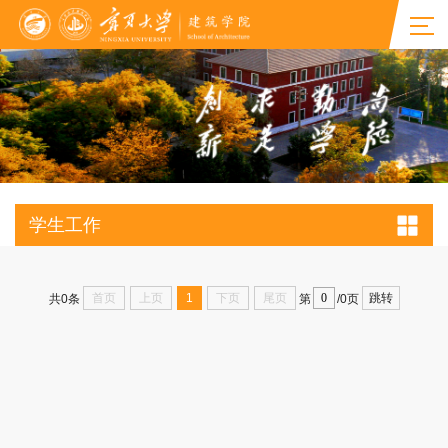
学生工作
首页
上页
1
下页
尾页
跳转
共0条
第
/0页